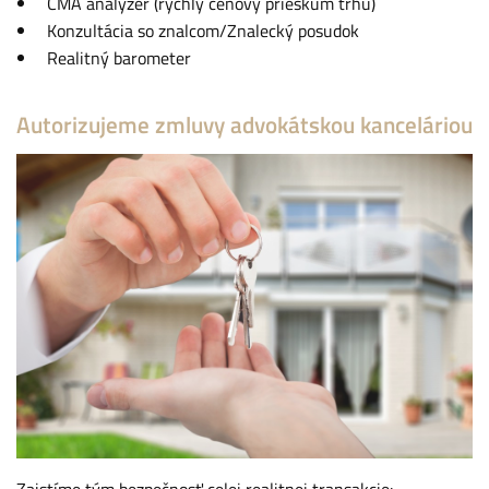
CMA analyzér (rýchly cenový prieskum trhu)
Konzultácia so znalcom/Znalecký posudok
Realitný barometer
Autorizujeme zmluvy advokátskou kanceláriou
Zaistíme tým bezpečnosť celej realitnej transakcie: