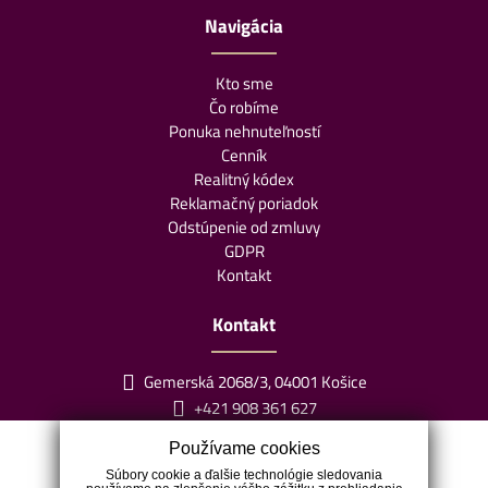
Navigácia
Kto sme
Čo robíme
Ponuka nehnuteľností
Cenník
Realitný kódex
Reklamačný poriadok
Odstúpenie od zmluvy
GDPR
Kontakt
Kontakt
Gemerská 2068/3, 04001 Košice
+421 908 361 627
info@klaudiareality.sk
Používame cookies
Súbory cookie a ďalšie technológie sledovania