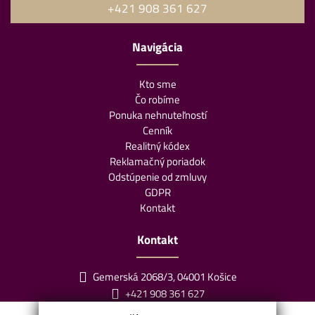
+421 908 361 627
Navigácia
Kto sme
Čo robíme
Ponuka nehnuteľností
Cenník
Realitný kódex
Reklamačný poriadok
Odstúpenie od zmluvy
GDPR
Kontakt
Kontakt
Gemerská 2068/3, 04001 Košice
+421 908 361 627
info@klaudiareality.sk