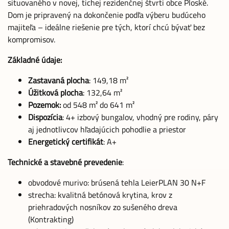
situovaného v novej, tichej rezidenčnej štvrti obce Ploské.
Dom je pripravený na dokončenie podľa výberu budúceho
majiteľa – ideálne riešenie pre tých, ktorí chcú bývať bez
kompromisov.
Základné údaje:
Zastavaná plocha
: 149,18 m²
Úžitková plocha
: 132,64 m²
Pozemok:
od 548 m² do 641 m²
Dispozícia
: 4+ izbový bungalov, vhodný pre rodiny, páry
aj jednotlivcov hľadajúcich pohodlie a priestor
Energetický certifikát
: A+
Technické a stavebné prevedenie
:
obvodové murivo: brúsená tehla LeierPLAN 30 N+F
strecha: kvalitná betónová krytina, krov z
priehradových nosníkov zo sušeného dreva
(Kontrakting)