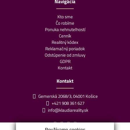
Navigácia
Kto sme
Čo robíme
Ponuka nehnuteľností
Cenník
Realitný kódex
Reklamačný poriadok
Odstúpenie od zmluvy
GDPR
Kontakt
Kontakt
Gemerská 2068/3, 04001 Košice
+421 908 361 627
info@klaudiareality.sk
Používame cookies