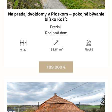
Na predaj dvojdomy v Ploskom – pokojné bývanie
blízko Košíc
Predaj
Rodinný dom
2
4 izb
132.64 m
Ploské
189 000 €