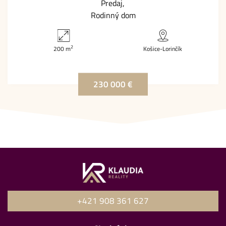
Predaj
Rodinný dom
2
200 m
Košice-Lorinčík
230 000 €
+421 908 361 627