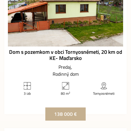
Dom s pozemkom v obci Tornyosnémeti, 20 km od
KE- Maďarsko
Predaj
Rodinný dom
2
3 izb
80 m
Tornyosnémeti
138 000 €