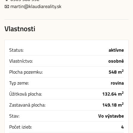
📧 martin@klaudiareality.sk
Vlastnosti
Status:
aktívne
Vlastníctvo:
osobné
2
Plocha pozemku:
548 m
Typ zeme:
rovina
2
Úžitková plocha:
132.64 m
2
Zastavaná plocha:
149.18 m
Stav:
Vo výstavbe
Počet izieb:
4