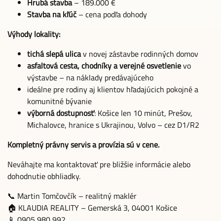
Hrubá stavba
– 189.000 €
Stavba na kľúč
– cena podľa dohody
Výhody lokality:
tichá slepá ulica
v novej zástavbe rodinných domov
asfaltová cesta, chodníky a verejné osvetlenie
vo
výstavbe – na náklady predávajúceho
ideálne pre rodiny aj klientov hľadajúcich pokojné a
komunitné bývanie
výborná dostupnosť
: Košice len 10 minút, Prešov,
Michalovce, hranice s Ukrajinou, Volvo – cez D1/R2
Kompletný právny servis a provízia sú v cene.
Neváhajte ma kontaktovať pre bližšie informácie alebo
dohodnutie obhliadky.
📞 Martin Tomčovčík – realitný maklér
🏠 KLAUDIA REALITY – Gemerská 3, 04001 Košice
📱 0905 980 992