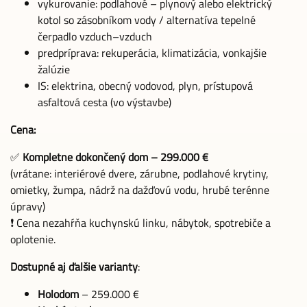
vykurovanie: podlahové – plynový alebo elektrický
kotol so zásobníkom vody / alternatíva tepelné
čerpadlo vzduch–vzduch
predpríprava: rekuperácia, klimatizácia, vonkajšie
žalúzie
IS: elektrina, obecný vodovod, plyn, prístupová
asfaltová cesta (vo výstavbe)
Cena:
✅
Kompletne dokončený dom – 299.000 €
(vrátane: interiérové dvere, zárubne, podlahové krytiny,
omietky, žumpa, nádrž na dažďovú vodu, hrubé terénne
úpravy)
❗ Cena nezahŕňa kuchynskú linku, nábytok, spotrebiče a
oplotenie.
Dostupné aj ďalšie varianty
:
Holodom
– 259.000 €